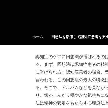
Skip
to
content
ホーム
回想法を活用して認知症患者を支
認知症のケアに回想法が選ばれるの
る。まず、回想法は認知症患者の精
に挙げられる。認知症患者の場合、
言われる。この回想法の最大の特徴
る。そこで、アルバムなどを見なが
り、懐かしんだり穏やかな気持ちに
法は精神の安定をもたらす心理療法